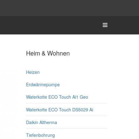
Heim & Wohnen
Heizen
Erdwärmepumpe
Waterkotte ECO Touch Ai1 Geo
Waterkotte ECO Touch DS5029 Ai
Daikin Altherma
Tiefenbohrung