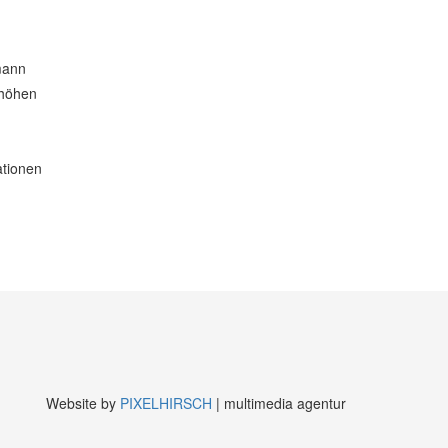
mann
rhöhen
ationen
Website by
PIXELHIRSCH
| multimedia agentur